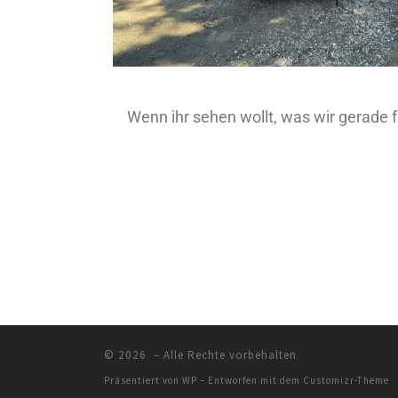
Wenn ihr sehen wollt, was wir gerade
© 2026
– Alle Rechte vorbehalten
Präsentiert von
WP
– Entworfen mit dem
Customizr-Theme