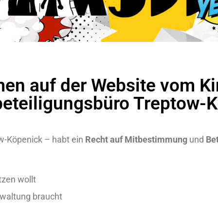
en auf der Website vom Ki
eteiligungsbüro Treptow-K
ow-Köpenick – habt ein
Recht auf Mitbestimmung
und
Be
zen wollt
rwaltung braucht